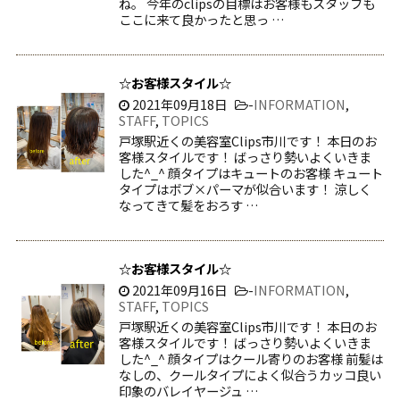
ね。 今年のclipsの目標はお客様もスタッフも
ここに来て良かったと思っ …
☆お客様スタイル☆
2021年09月18日
-
INFORMATION
,
STAFF
,
TOPICS
戸塚駅近くの美容室Clips市川です！ 本日のお
客様スタイルです！ ばっさり勢いよくいきま
した^_^ 顔タイプはキュートのお客様 キュート
タイプはボブ×パーマが似合います！ 涼しく
なってきて髪をおろす …
☆お客様スタイル☆
2021年09月16日
-
INFORMATION
,
STAFF
,
TOPICS
戸塚駅近くの美容室Clips市川です！ 本日のお
客様スタイルです！ ばっさり勢いよくいきま
した^_^ 顔タイプはクール寄りのお客様 前髪は
なしの、クールタイプによく似合うカッコ良い
印象のバレイヤージュ …